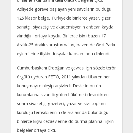
dinleme skandalına delil olacak belgeler çıktı.
Adliyede göreve başlayan yeni savcıların bulduğu
125 klasör belge, Türkiye’de binlerce yazar, çizer,
sanatçı, siyasetçi ve akademisyenin anbean kayda
alındığını ortaya koydu. Binlerce isim bazen 17
Aralık-25 Aralık soruşturmaları, bazen de Gezi Parkı
eylemlerine ilişkin dosyalar kapsamında dinlendi.
Cumhurbaşkanı Erdoğan ve çevresi için sözde terör
örgütü uyduran FETÖ, 2011 yılından itibaren her
konuşmayı dinleyip arşivledi. Devletin bütün
kurumlarına sızan örgütün hükümeti devirdikten
sonra siyasetçi, gazeteci, yazar ve sivil toplum
kuruluşu temsilcilerinin de aralarında bulunduğu
binlerce kişiyi cezaevlerine doldurma planına ilişkin
belgeler ortaya çıktı.