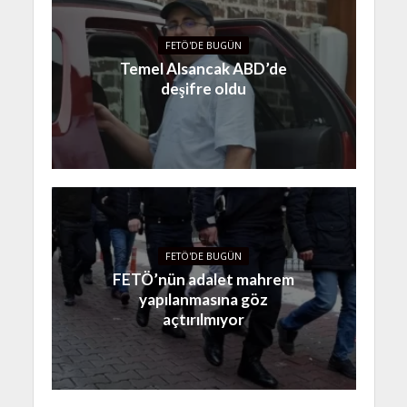
FETÖ'DE BUGÜN
Temel Alsancak ABD’de
deşifre oldu
FETÖ'DE BUGÜN
FETÖ’nün adalet mahrem
yapılanmasına göz
açtırılmıyor