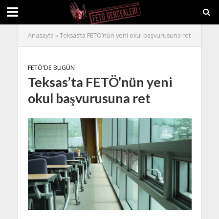
Anasayfa
»
Teksas’ta FETÖ’nün yeni okul başvurusuna ret
FETÖ'DE BUGÜN
Teksas’ta FETÖ’nün yeni
okul başvurusuna ret