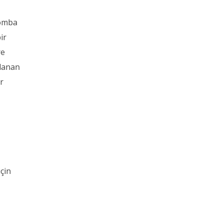
bomba
ir
re
llanan
r
çin