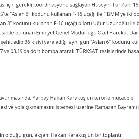
ması için gerekli koordinasyonu sağlayan Hüseyin Türk’ün, 16
5’te “Aslan 6” kodunu kullanan F-16 uçağı ile TBMM’ye iki 
slan 3” kodunu kullanan F-16 uçağı pilotu Uğur Uzunoğlu ile b
esinde bulunan Emniyet Genel Müdürlüğü Özel Harekat Dai
yi şehit edip 36 kişiyi yaraladığı, aynı gün “Aslan 6” kodunu ku
03.17 ve 03.19’da dört bomba atarak TÜRKSAT tesislerinde hasa
avunmasında, Yarbay Hakan Karakuş’un terörle mücadele
tmesi ve yola çıkmamasını istemesi üzerine Ramazan Bayramı i
nin olduğu gün, akşam Hakan Karakuş’un bir toplantı