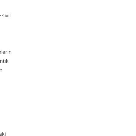
sivil
nlerin
ntık
in
aki