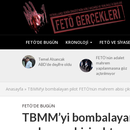
FETÖ’DE BUGÜN
KRONOLOJI
FETÖ VE SIYAS
FETÖ’nün adalet
Temel Alsancak
mahrem
ABD’de deşifre oldu
yapılanmasına göz
açtırılmıyor
Anasayfa
»
TBMM’yi bombalayan pilot FETÖ’nün mahrem abisi çık
FETÖ'DE BUGÜN
TBMM’yi bombalayan