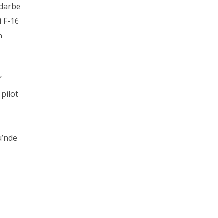
 darbe
i F-16
n
”
 pilot
ü’nde
n
ı