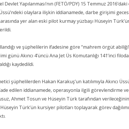
lel Devlet Yapılanması’nın (FETÖ/PDY) 15 Temmuz 2016’daki
 Üssü’ndeki olaylara ilişkin iddianamede, darbe girişimi geces
r arasında yer alan eski pilot kurmay yüzbaşı Hüseyin Türk’ü
rildi.
landığı ve şüphelilerin ifadesine göre “mahrem örgüt abiliği
işimi günü Akıncı 4’üncü Ana Jet Üs Komutanlığı 141’inci filoda
dığı kaydedildi.
etici şüphelilerden Hakan Karakuş’un katılımıyla Akıncı Üss
 ifade edilen iddianamede, operasyonla ilgili görevlendirme ve
suz, Ahmet Tosun ve Hüseyin Türk tarafından verileceğini
Hüseyin Türk’ün kursiyer pilotları toplayarak görev dağılım
tı.