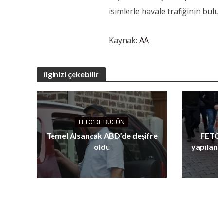
isimlerle havale trafiğinin bu
Kaynak:
AA
ilginizi çekebilir
FETÖ'DE BUGÜN
Temel Alsancak ABD’de deşifre
FETÖ
oldu
yapılan