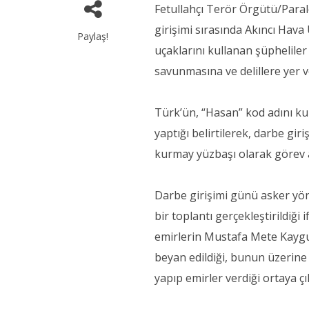
Fetullahçı Terör Örgütü/Para
girişimi sırasında Akıncı Hava
Paylaş!
uçaklarını kullanan şüphelile
savunmasına ve delillere yer ve
Türk’ün, “Hasan” kod adını kul
yaptığı belirtilerek, darbe gir
kurmay yüzbaşı olarak görev al
Darbe girişimi günü asker yön
bir toplantı gerçekleştirildiği
emirlerin Mustafa Mete Kaygu
beyan edildiği, bunun üzerine 
yapıp emirler verdiği ortaya çık