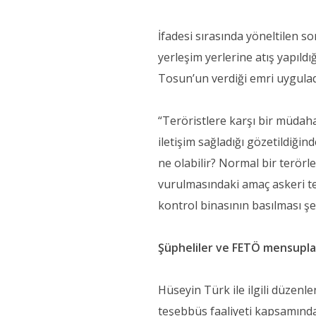
İfadesi sırasında yöneltilen s
yerleşim yerlerine atış yapıld
Tosun’un verdiği emri uyguladı
“Teröristlere karşı bir müdah
iletişim sağladığı gözetildi
ne olabilir? Normal bir terörle
vurulmasındaki amaç askeri te
kontrol binasının basılması ş
Şüpheliler ve FETÖ mensuplar
Hüseyin Türk ile ilgili düzen
teşebbüs faaliyeti kapsamınd