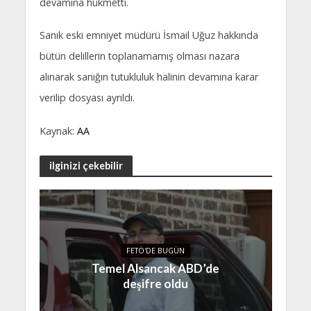
devamına hükmetti.
Sanık eski emniyet müdürü İsmail Uğuz hakkında
bütün delillerin toplanamamış olması nazara
alınarak sanığın tutukluluk halinin devamına karar
verilip dosyası ayrıldı.
Kaynak:
AA
ilginizi çekebilir
FETÖ'DE BUGÜN
Temel Alsancak ABD’de
deşifre oldu