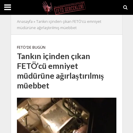
Anasayfa
»
Tankın içinden çıkan FETÖ’cü emniyet
müdürüne ağırlaştırılmış müebbet
FETÖ'DE BUGÜN
Tankın içinden çıkan
FETÖ’cü emniyet
müdürüne ağırlaştırılmış
müebbet