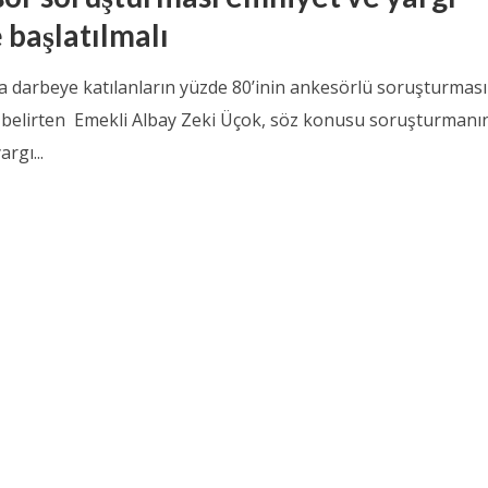
 başlatılmalı
da darbeye katılanların yüzde 80’inin ankesörlü soruşturmas
nı belirten Emekli Albay Zeki Üçok, söz konusu soruşturmanı
rgı...