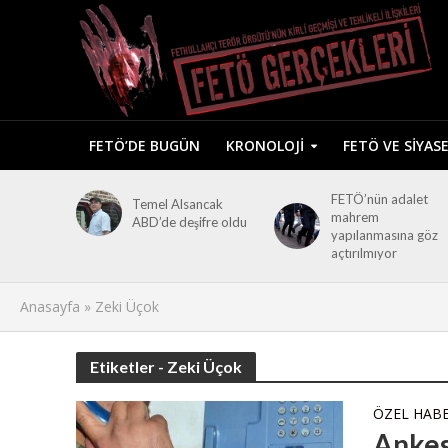
FETÖ’DE BUGÜN
KRONOLOJI
FETÖ VE SIYAS
FETÖ’nün adalet
Temel Alsancak
mahrem
ABD’de deşifre oldu
yapılanmasına göz
açtırılmıyor
Anasayfa
»
Zeki Üçok
Etiketler - Zeki Üçok
ÖZEL HAB
Ankes