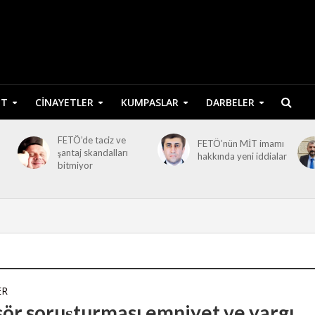
ET
CINAYETLER
KUMPASLAR
DARBELER
FETÖ’de taciz ve
FETÖ’nün MİT imamı
şantaj skandalları
hakkında yeni iddialar
bitmiyor
ER
ör soruşturması emniyet ve yargı