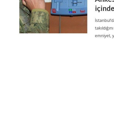
içinde
İstanbul’
takıldığı
emniyet, ya