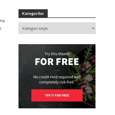
Kategoriler
ına
n