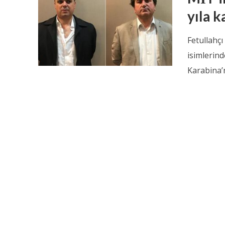
yıla k
Fetullahç
isimlerin
Karabina’n