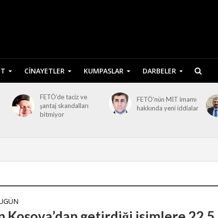
ET
CINAYETLER
KUMPASLAR
DARBELER
FETÖ’de taciz ve
FETÖ’nün MİT imamı
şantaj skandalları
hakkında yeni iddialar
bitmiyor
BUGÜN
n Kosova’dan getirdiği isimlere 22,5