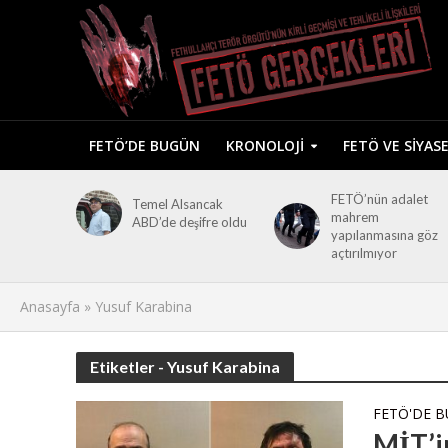
FETÖ’DE BUGÜN
KRONOLOJI
FETÖ VE SIYAS
FETÖ’nün adalet
Temel Alsancak
mahrem
ABD’de deşifre oldu
yapılanmasına göz
açtırılmıyor
Anasayfa
»
Yusuf Karabina
Etiketler - Yusuf Karabina
FETÖ'DE 
MİT’i