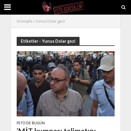
Anasayfa
»
Yunus Dolar gezi
Etiketler - Yunus Dolar gezi
FETÖ'DE BUGÜN
‘MİT kumpası talimatını