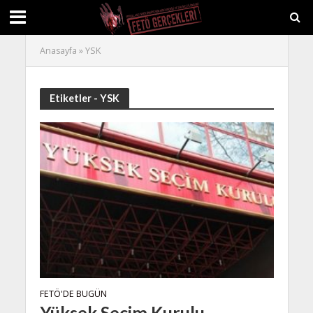
Anasayfa
»
YSK
Etiketler - YSK
FETÖ'DE BUGÜN
Yüksek Seçim Kurulu