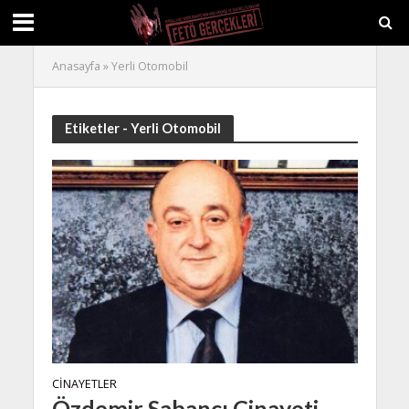
Anasayfa
»
Yerli Otomobil
Etiketler - Yerli Otomobil
CINAYETLER
Özdemir Sabancı Cinayeti