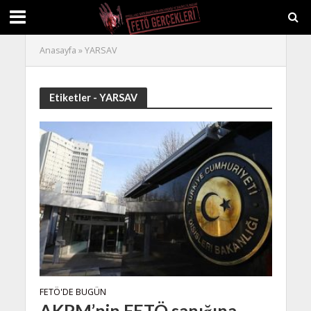
Anasayfa
»
YARSAV
Etiketler - YARSAV
FETÖ'DE BUGÜN
AKPM’nin FETÖ sanığına