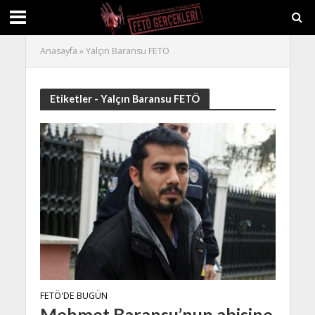
Anasayfa
»
Yalçın Baransu FETÖ
Etiketler - Yalçın Baransu FETÖ
FETÖ'DE BUGÜN
Mehmet Baransu’nun abisine