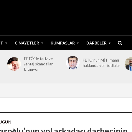
ET
CINAYETLER
KUMPASLAR
DARBELER
FETÖ’de taciz ve
FETÖ’nün MİT imamı
şantaj skandalları
hakkında yeni iddialar
bitmiyor
BUGÜN
daroğlu’nun yol arkadaşı darbecinin