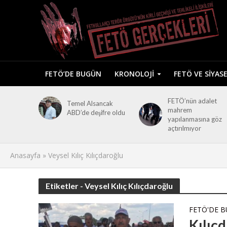
FETÖ’DE BUGÜN
KRONOLOJI
FETÖ VE SIYAS
FETÖ’nün adalet
Temel Alsancak
mahrem
ABD’de deşifre oldu
yapılanmasına göz
açtırılmıyor
Anasayfa
»
Veysel Kılıç Kılıçdaroğlu
Etiketler - Veysel Kılıç Kılıçdaroğlu
FETÖ'DE 
Kılıç