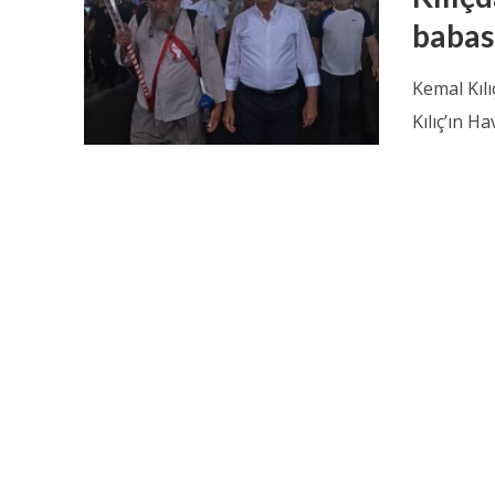
babası
Kemal Kılı
Kılıç’ın H