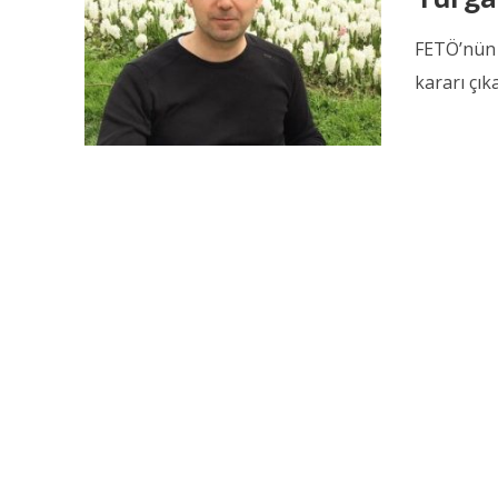
FETÖ’nün 
kararı çık