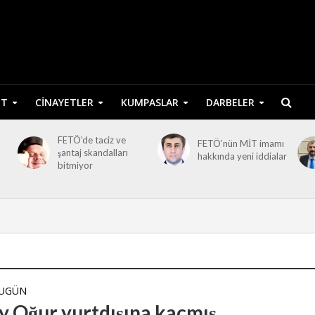
ET
CINAYETLER
KUMPASLAR
DARBELER
FETÖ’de taciz ve
FETÖ’nün MİT imamı
şantaj skandalları
hakkında yeni iddialar
bitmiyor
BUGÜN
y Oğur yurtdışına kaçmış