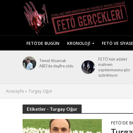
FETÖ’DE BUGÜN
KRONOLOJI
FETÖ VE SIYAS
FETÖ’nün adalet
Temel Alsancak
mahrem
ABD’de deşifre oldu
yapılanmasına göz
açtırılmıyor
Anasayfa
»
Turgay Oğur
Etiketler - Turgay Oğur
FETÖ'DE 
Turga