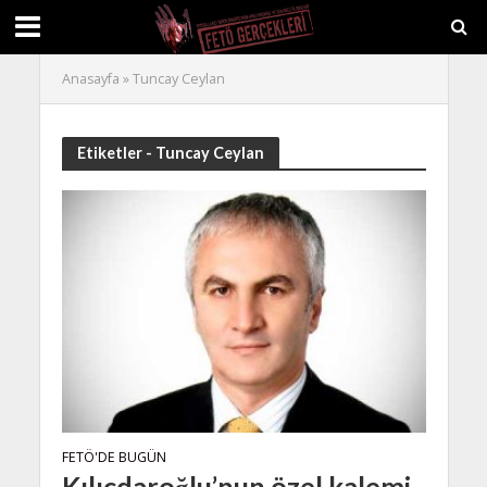
Anasayfa
»
Tuncay Ceylan
Etiketler - Tuncay Ceylan
FETÖ'DE BUGÜN
Kılıçdaroğlu’nun özel kalemi