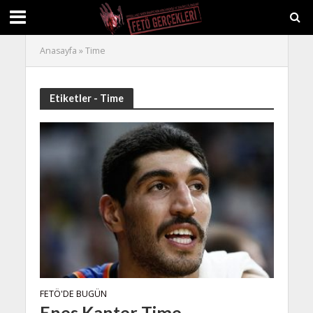
Anasayfa
»
Time
Etiketler - Time
FETÖ'DE BUGÜN
Enes Kanter Time