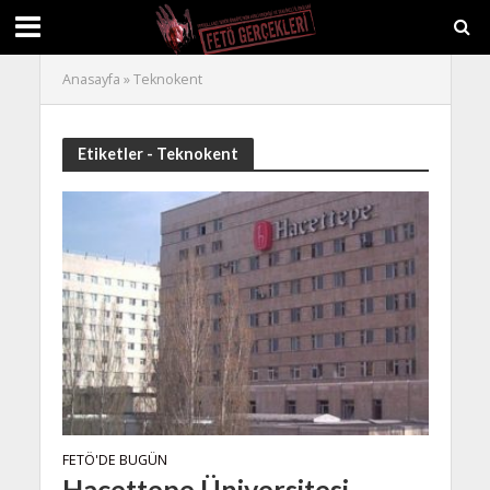
Anasayfa
»
Teknokent
Etiketler - Teknokent
FETÖ'DE BUGÜN
Hacettepe Üniversitesi