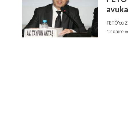
avuka
FETÖ’cü Z
12 daire v