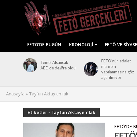
FETÖ’DE BUGÜN
KRONOLOJI
FETÖ VE SIYAS
FETÖ’nün adalet
Temel Alsancak
mahrem
ABD’de deşifre oldu
yapılanmasına göz
açtırılmıyor
Anasayfa
»
Tayfun Aktaş emlak
Etiketler - Tayfun Aktaş emlak
FETÖ'DE 
FETÖ’