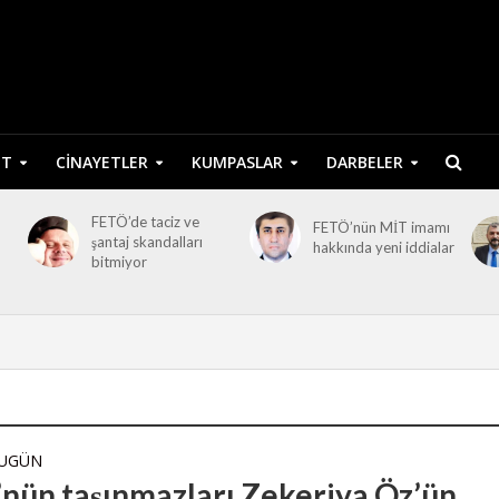
ET
CINAYETLER
KUMPASLAR
DARBELER
FETÖ’de taciz ve
FETÖ’nün MİT imamı
şantaj skandalları
hakkında yeni iddialar
bitmiyor
BUGÜN
nün taşınmazları Zekeriya Öz’ün