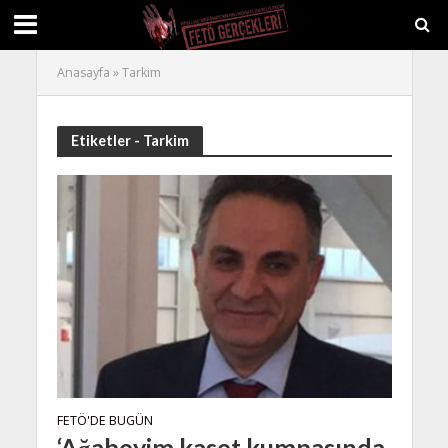
Anasayfa
»
Tarkim
Etiketler - Tarkim
FETÖ'DE BUGÜN
‘Ağabeyim kaset kumpasında