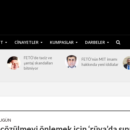
ET
CINAYETLER
KUMPASLAR
DARBELER
FETÖ’de taciz ve
FETÖ’nün MİT imamı
şantaj skandalları
hakkında yeni iddialar
bitmiyor
BUGÜN
çözülmeyi önlemek için ‘rüya’da sın