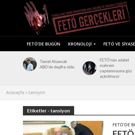
FETÖ’DE BUGÜN
KRONOLOJI
FETÖ VE SIYAS
FETÖ’nün adalet
Temel Alsancak
mahrem
ABD’de deşifre oldu
yapılanmasına göz
açtırılmıyor
Anasayfa
»
tansiyon
Etiketler - tansiyon
FETÖ'DE 
FETÖ 