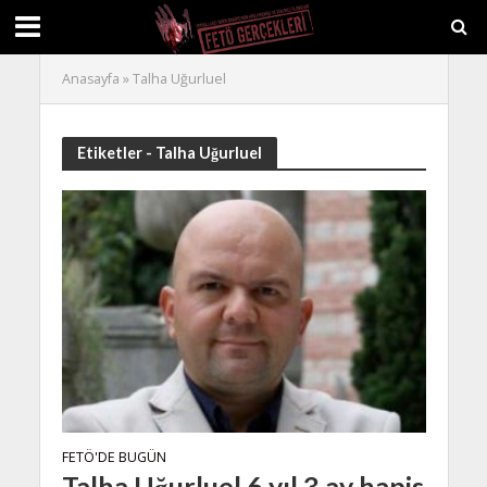
Anasayfa
»
Talha Uğurluel
Etiketler - Talha Uğurluel
FETÖ'DE BUGÜN
Talha Uğurluel 6 yıl 3 ay hapis