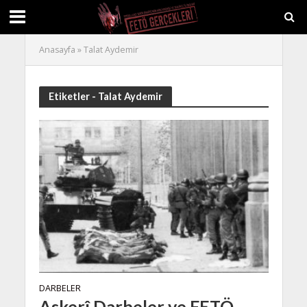
Anasayfa
»
Talat Aydemir
Etiketler - Talat Aydemir
DARBELER
Askerî Darbeler ve FETÖ