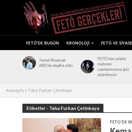
FETÖ’DE BUGÜN
KRONOLOJI
FETÖ VE SIYAS
FETÖ’nün adalet
Temel Alsancak
mahrem
ABD’de deşifre oldu
yapılanmasına göz
açtırılmıyor
Anasayfa
»
Taha Furkan Çetinkaya
Etiketler - Taha Furkan Çetinkaya
FETÖ'DE 
Kemal