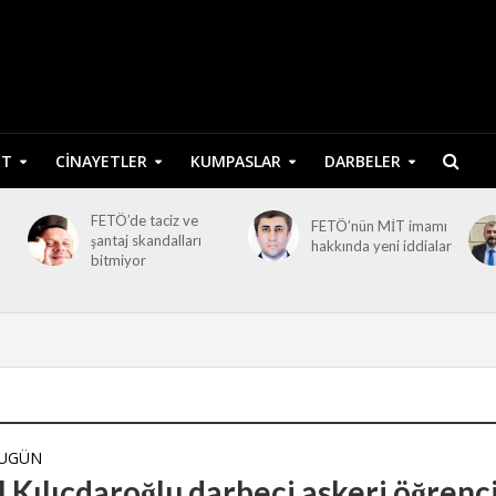
ET
CINAYETLER
KUMPASLAR
DARBELER
FETÖ’de taciz ve
FETÖ’nün MİT imamı
şantaj skandalları
hakkında yeni iddialar
bitmiyor
BUGÜN
 Kılıçdaroğlu darbeci askeri öğrenc