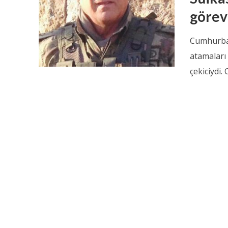
görev
Cumhurbaş
atamaları
çekiciydi.