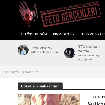
FETÖ’DE BUGÜN
KRONOLOJI
FETÖ VE SIYAS
FETÖ’nün adalet
Temel Alsancak
mahrem
ABD’de deşifre oldu
yapılanmasına göz
açtırılmıyor
Anasayfa
»
suikast timi
Etiketler - suikast timi
FETÖ'DE 
Suika