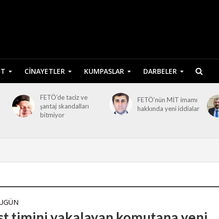
ET
CINAYETLER
KUMPASLAR
DARBELER
FETÖ’de taciz ve
FETÖ’nün MİT imamı
şantaj skandalları
hakkında yeni iddialar
bitmiyor
BUGÜN
st timini yakalayan komutana yeni