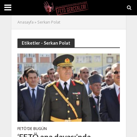
Anasayfa
»
Serkan Polat
Etiketler - Serkan Polat
FETÖ'DE BUGÜN
‘FETÖ ana davası’nda