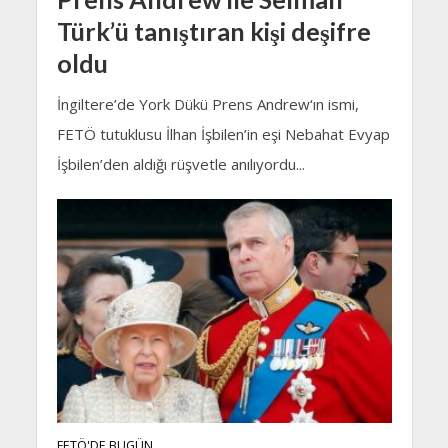
Türk’ü tanıştıran kişi deşifre
oldu
İngiltere’de York Dükü Prens Andrew‘ın ismi,
FETÖ tutuklusu İlhan İşbilen’in eşi Nebahat Evyap
İşbilen’den aldığı rüşvetle anılıyordu...
FETÖ'DE BUGÜN