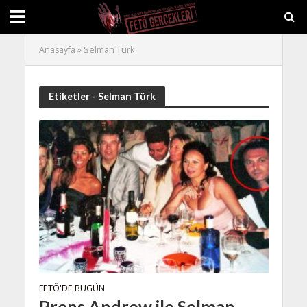
Anasayfa
»
Selman Türk
Etiketler - Selman Türk
FETÖ'DE BUGÜN
Prens Andrew ile Selman