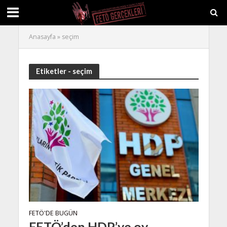
Anasayfa
»
seçim
Etiketler - seçim
FETÖ'DE BUGÜN
FETÖ’den HDP’ye oy