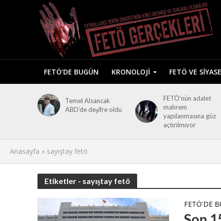
FETÖ’DE BUGÜN
KRONOLOJI
FETÖ VE SIYAS
FETÖ’nün adalet
Temel Alsancak
mahrem
ABD’de deşifre oldu
yapılanmasına göz
açtırılmıyor
Anasayfa
»
sayıştay fetö
Etiketler - sayıştay fetö
FETÖ'DE 
Son 15