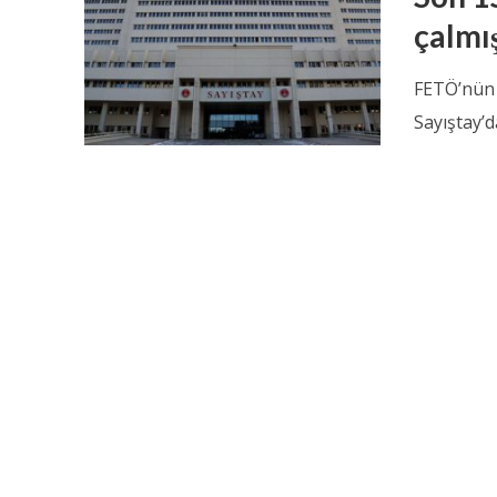
çalmı
FETÖ’nün s
Sayıştay’da