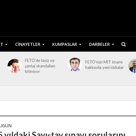
ET
CINAYETLER
KUMPASLAR
DARBELER
FETÖ’de taciz ve
FETÖ’nün MİT imamı
şantaj skandalları
hakkında yeni iddialar
bitmiyor
BUGÜN
 yıldaki Sayıştay sınavı sorularını