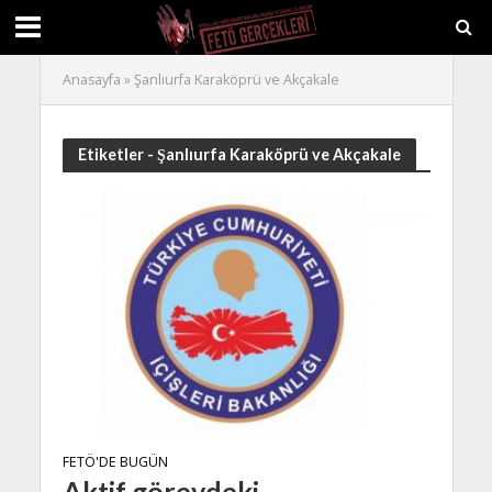
Anasayfa
»
Şanlıurfa Karaköprü ve Akçakale
Etiketler - Şanlıurfa Karaköprü ve Akçakale
FETÖ'DE BUGÜN
Aktif görevdeki