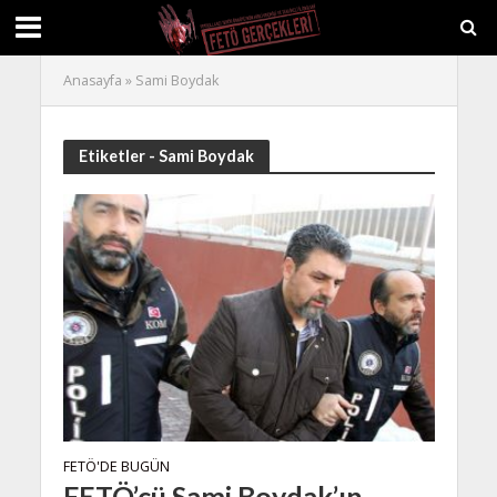
Anasayfa
»
Sami Boydak
Etiketler - Sami Boydak
FETÖ'DE BUGÜN
FETÖ’cü Sami Boydak’ın