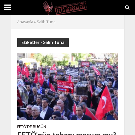
Anasayfa
»
Salih Tuna
Etiketler - Salih Tuna
FETÖ'DE BUGÜN
FETÖ’nün tabanı masum mu?