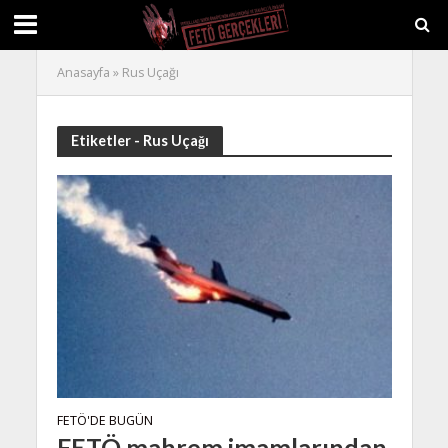
Anasayfa
»
Rus Uçağı
Etiketler - Rus Uçağı
FETÖ'DE BUGÜN
FETÖ mahrem imamlarından