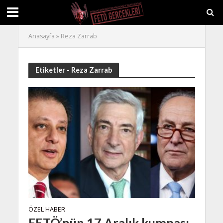
Anasayfa
»
Reza Zarrab
Etiketler - Reza Zarrab
ÖZEL HABER
FETÖ’nün 17 Aralık kumpası