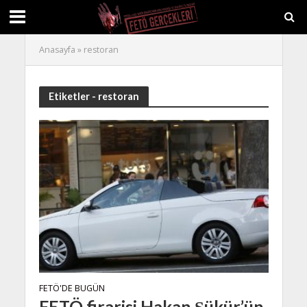
Anasayfa
»
restoran
Etiketler - restoran
FETÖ'DE BUGÜN
FETÖ firarisi Hakan Şükür’ün