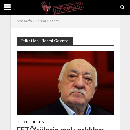
Anasayfa
»
Resmi Gazete
Etiketler - Resmi Gazete
FETÖ'DE BUGÜN
FETÖ’cülerin mal varlıkları