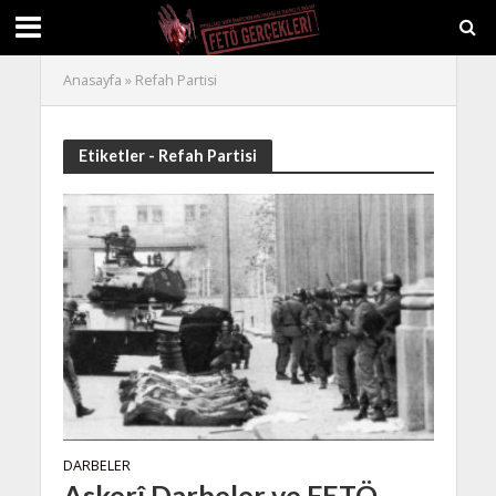
Anasayfa
»
Refah Partisi
Etiketler - Refah Partisi
DARBELER
Askerî Darbeler ve FETÖ