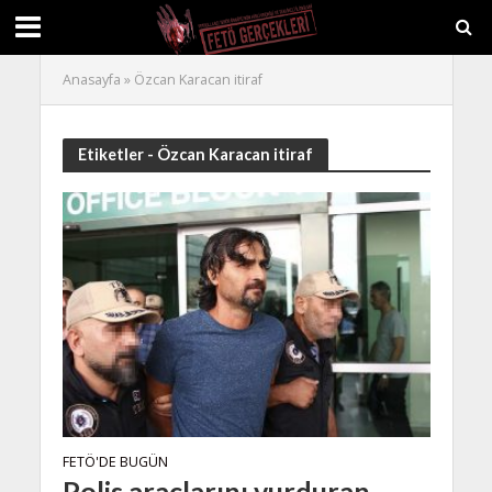
Anasayfa
»
Özcan Karacan itiraf
Etiketler - Özcan Karacan itiraf
FETÖ'DE BUGÜN
Polis araçlarını vurduran