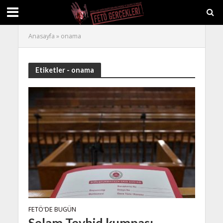
Anasayfa
»
onama
Etiketler - onama
FETÖ'DE BUGÜN
Selam Tevhid kumpası