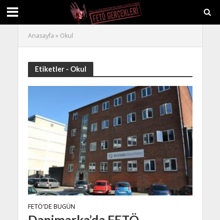
Anasayfa
»
Okul
Etiketler - Okul
FETÖ'DE BUGÜN
Danimarka’da FETÖ