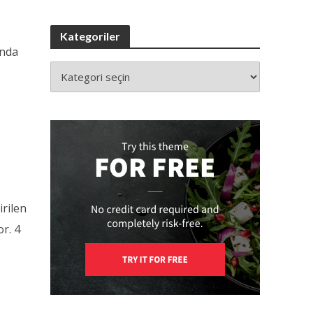
Kategoriler
ında
irilen
or. 4