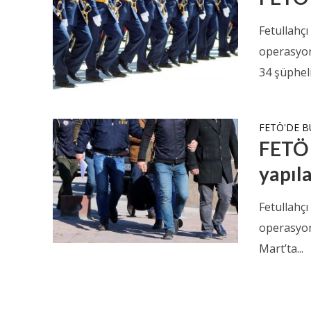
Fetullahç
operasyon
34 şüpheli
FETÖ'DE 
FETÖ 
yapıl
Fetullahç
operasyonl
Mart’ta...