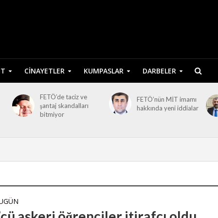
ET
CINAYETLER
KUMPASLAR
DARBELER
FETÖ’de taciz ve
FETÖ’nün MİT imamı
şantaj skandalları
hakkında yeni iddialar
bitmiyor
BUGÜN
ü askeri öğrenciler itirafçı oldu