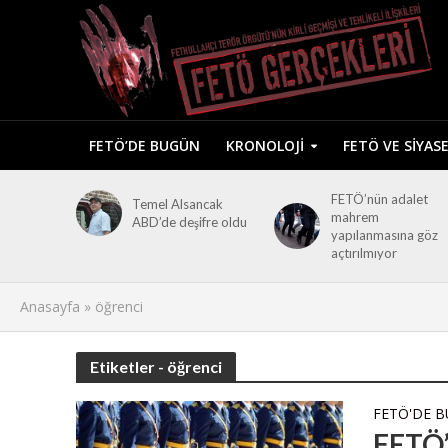
FETÖ’DE BUGÜN
KRONOLOJI
FETÖ VE SIYAS
FETÖ’nün adalet
Temel Alsancak
mahrem
ABD’de deşifre oldu
yapılanmasına göz
açtırılmıyor
Anasayfa
»
öğrenci
Etiketler - öğrenci
FETÖ'DE 
FETÖ’c