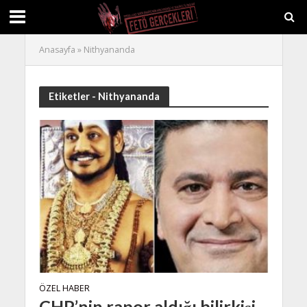
Anasayfa
»
Nithyananda
Etiketler - Nithyananda
ÖZEL HABER
CHP’nin rapor aldığı bilirkişi