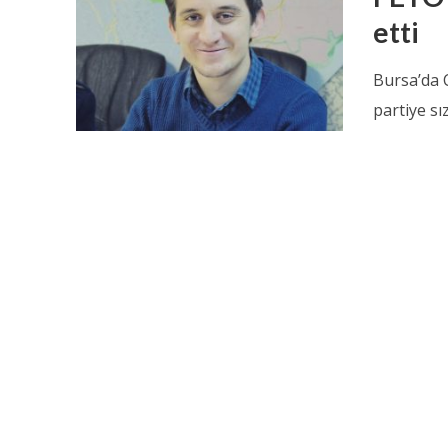
etti
Bursa’da C
partiye sı