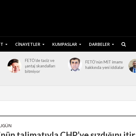
ET
CINAYETLER
KUMPASLAR
DARBELER
FETÖ’de taciz ve
FETÖ’nün MİT imamı
şantaj skandalları
hakkında yeni iddialar
bitmiyor
BUGÜN
ün talimatıyla CHP’ye sızdığını itir