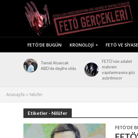
FETÖ’DE BUGÜN
KRONOLOJI
FETÖ VE SIYAS
FETÖ’nün adalet
Temel Alsancak
mahrem
ABD’de deşifre oldu
yapılanmasına göz
açtırılmıyor
Anasayfa
»
Nilüfer
Etiketler - Nilüfer
FETÖ'DE 
FETÖ’n