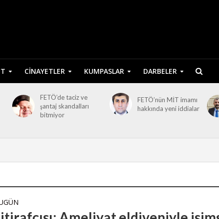
ET
CINAYETLER
KUMPASLAR
DARBELER
FETÖ’de taciz ve
FETÖ’nün MİT imamı
şantaj skandalları
hakkında yeni iddialar
bitmiyor
BUGÜN
tirafçısı: Ameliyat eldiveniyle isim