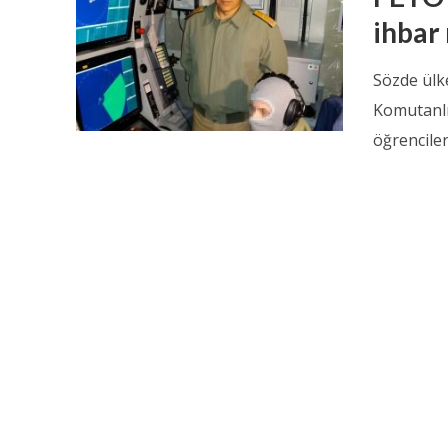
ihbar
Sözde ülk
Komutanlı
öğrencileri