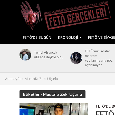
FETÖ’DE BUGÜN
KRONOLOJI
FETÖ VE SIYAS
FETÖ’nün adalet
Temel Alsancak
mahrem
ABD’de deşifre oldu
yapılanmasına göz
açtırılmıyor
Anasayfa
»
Mustafa Zeki Uğurlu
Etiketler - Mustafa Zeki Uğurlu
FETÖ'DE 
FETÖ i