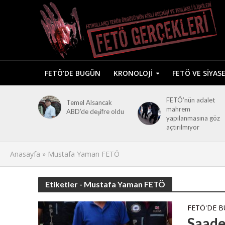
FETÖ’DE BUGÜN
KRONOLOJI
FETÖ VE SIYAS
FETÖ’nün adalet
Temel Alsancak
mahrem
ABD’de deşifre oldu
yapılanmasına göz
açtırılmıyor
Anasayfa
»
Mustafa Yaman FETÖ
Etiketler - Mustafa Yaman FETÖ
FETÖ'DE 
Saade