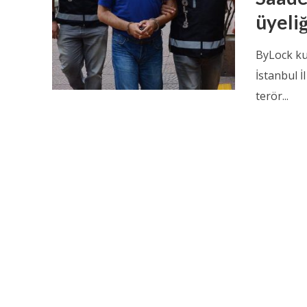
üyeliğ
ByLock kul
İstanbul 
terör...