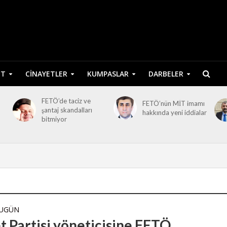
ET
CINAYETLER
KUMPASLAR
DARBELER
FETÖ’de taciz ve
FETÖ’nün MİT imamı
şantaj skandalları
hakkında yeni iddialar
bitmiyor
BUGÜN
t Partisi yöneticisine FETÖ