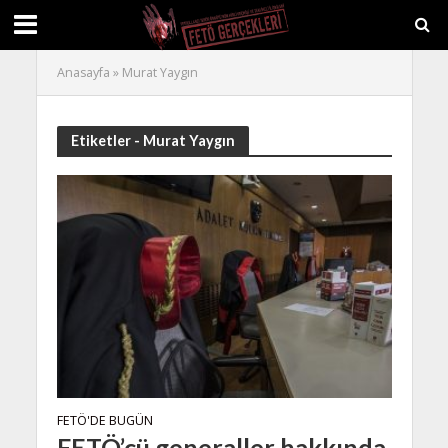
Anasayfa
»
Murat Yaygın
Etiketler - Murat Yaygın
FETÖ'DE BUGÜN
FETÖ’cü generaller hakkında