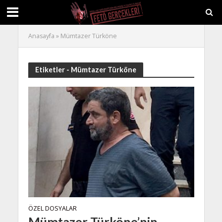
Anasayfa
»
Mümtazer Türköne
Etiketler - Mümtazer Türköne
ÖZEL DOSYALAR
Mümtazer Türköne’nin