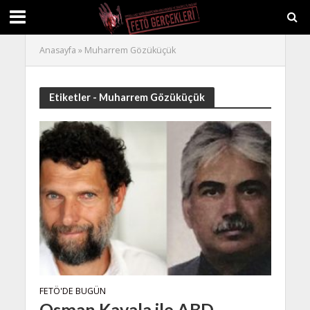
Anasayfa
»
Muharrem Gözüküçük
Etiketler - Muharrem Gözüküçük
FETÖ'DE BUGÜN
Osman Kavala ile ABD