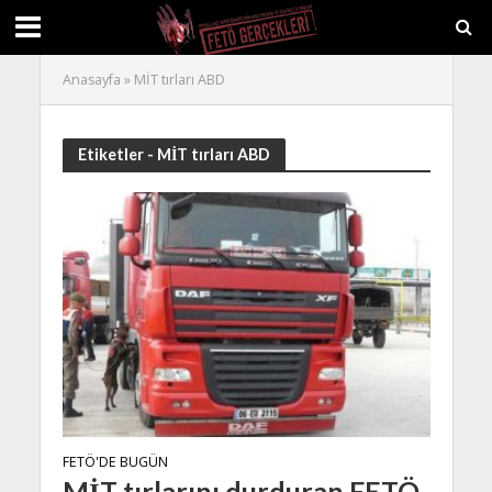
Anasayfa
»
MİT tırları ABD
Etiketler - MİT tırları ABD
FETÖ'DE BUGÜN
MİT tırlarını durduran FETÖ