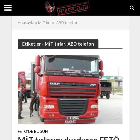
Anasayfa
»
MİT tırları ABD telefon
Etiketler - MİT tırları ABD telefon
FETÖ'DE BUGÜN
MİT tırlarını durduran FETÖ