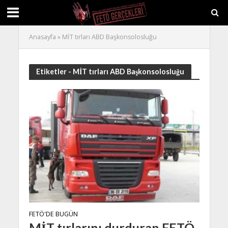
Anasayfa
»
MİT tırları ABD Başkonsolosluğu
Etiketler - MİT tırları ABD Başkonsolosluğu
FETÖ'DE BUGÜN
MİT tırlarını durduran FETÖ