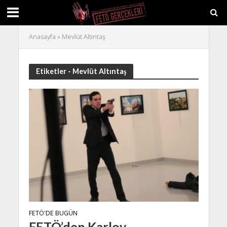
Anasayfa
»
Mevlüt Altıntaş
Etiketler - Mevlüt Altıntaş
FETÖ'DE BUGÜN
FETÖ’den Karlov